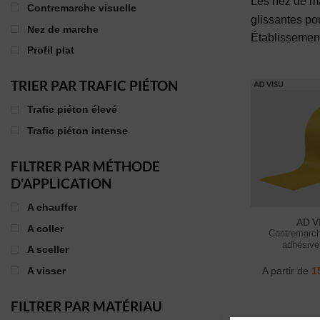
Les nez de ma
Contremarche visuelle
glissantes po
Nez de marche
Établissemen
Profil plat
TRIER PAR TRAFIC PIÉTON
Trafic piéton élevé
Trafic piéton intense
FILTRER PAR MÉTHODE
D'APPLICATION
A chauffer
AD V
A coller
Contremarch
adhésive
A sceller
A partir de
1
A visser
FILTRER PAR MATÉRIAU