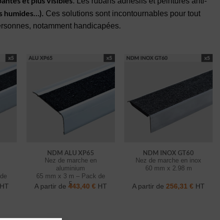
antes et plus visibles
. Les rubans adhésifs et peintures anti-
s humides…).
Ces solutions sont incontournables pour tout
personnes, notamment handicapées.
NDM ALU XP65
NDM INOX GT60
Nez de marche en
Nez de marche en inox
aluminium
60 mm x 2.98 m
 de
65 mm x 3 m – Pack de
5
HT
A partir de
443,40
€
HT
A partir de
256,31
€
HT