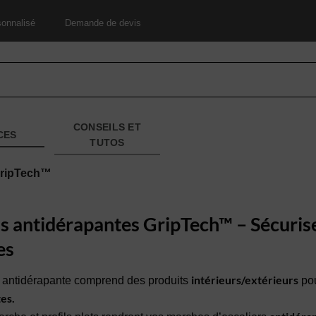
onnalisé
Demande de devis
CONSEILS ET
CES
TUTOS
GripTech™
s antidérapantes GripTech™ – Sécurise
es
intérieurs/extérieurs
antidérapante comprend des produits
po
tes.