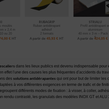
KI
RUBAGRIP
STRIALU
ts moulés
Ruban antidérapant
Profil antidérapant e
mm x 2,4 m
adhésif
aluminium
10 ou 20
2 formats
40 mm x 3 m – Pack
5
74,00
€
HT
A partir de
45,93
€
HT
A partir de
424,05
€
escaliers
dans les lieux publics est devenu indispensable pour é
n effet l'une des causes les plus fréquentes d'accidents du trava
solutions antidérapantes
ons des
qui ont pour but de limiter les
adaptées à vos différentes exigences en terme de trafic et de finit
egroupent différents modes de fixation : à visser, à coller, adhé
un rendu contrasté, les granulats des modèles INOX GT et ALU XP