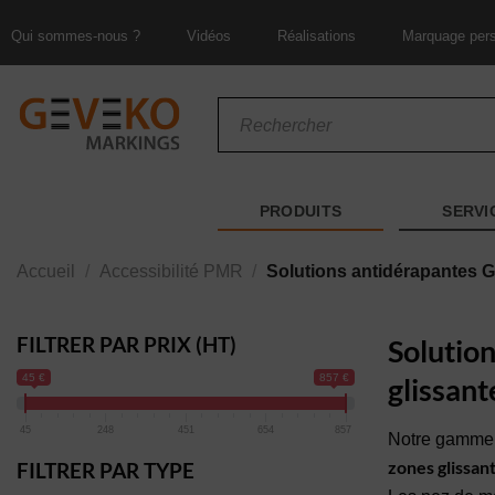
Passer
Qui sommes-nous ?
Vidéos
Réalisations
Marquage pers
au
contenu
Recherche
de
produits
PRODUITS
SERVI
Accueil
/
Accessibilité PMR
/
Solutions antidérapantes 
FILTRER PAR PRIX (HT)
Solution
45 €
857 €
glissant
45
248
451
654
857
Notre gamme 
zones glissan
FILTRER PAR TYPE