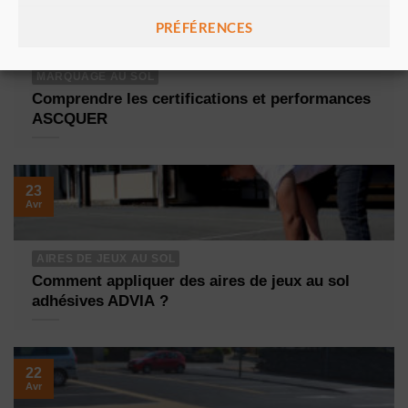
17
Juin
PRÉFÉRENCES
MARQUAGE AU SOL
Comprendre les certifications et performances
ASCQUER
23
Avr
AIRES DE JEUX AU SOL
Comment appliquer des aires de jeux au sol
adhésives ADVIA ?
22
Avr