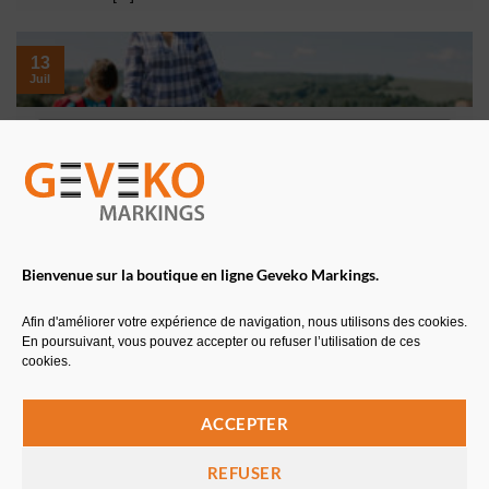
13
Juil
ACCESSIBILITÉ AMÉNAGEMENT URBAIN MARQUAGE AU
SOL
Comment optimiser la sécurité aux abords du
passage piéton ?
Bienvenue sur la boutique en ligne Geveko Markings.
22
Juin
Afin d'améliorer votre expérience de navigation, nous utilisons des cookies.
En poursuivant, vous pouvez accepter ou refuser l’utilisation de ces
cookies.
MARQUAGE AU SOL
Comprendre les différentes normes NF
ACCEPTER
REFUSER