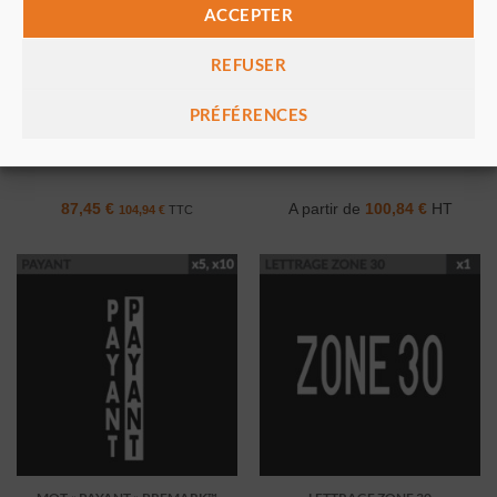
ACCEPTER
REFUSER
PRÉFÉRENCES
TROTTINETTE PREMARK™
SYMBOLE BUS BLANC
thermocollée préfabriquée
PREMARK™
thermocollé préfabriqué
87,45
€
A partir de
100,84
€
HT
104,94
€
TTC