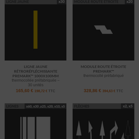
LIGNE JAUNE
MODULE ROUTE ÉTROITE
RÉTRORÉFLÉCHISSANTE
PREMARK™
PREMARK™ 1000X100MM
thermocollé préfabriqué
thermocollée préfabriquée –
30 unités
165,60
€
328,86
€
198,72
€
TTC
394,63
€
TTC