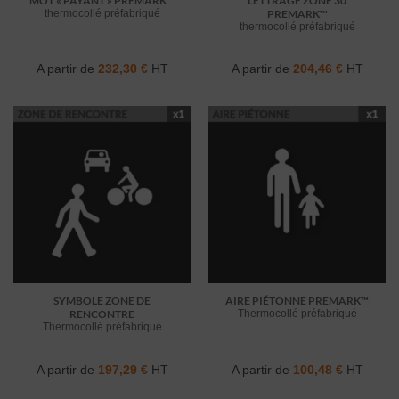
MOT « PAYANT » PREMARK™
LETTRAGE ZONE 30
thermocollé préfabriqué
PREMARK™
thermocollé préfabriqué
A partir de
232,30
€
HT
A partir de
204,46
€
HT
SYMBOLE ZONE DE
AIRE PIÉTONNE PREMARK™
RENCONTRE
Thermocollé préfabriqué
Thermocollé préfabriqué
A partir de
197,29
€
HT
A partir de
100,48
€
HT