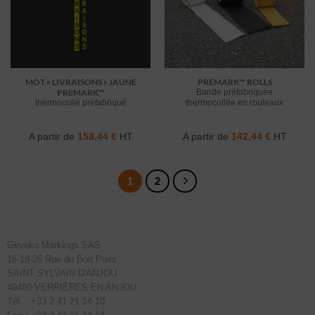
MOT « LIVRAISONS » JAUNE
PREMARK™ ROLLS
PREMARK™
Bande préfabriquée
thermocollé préfabriqué
thermocollée en rouleaux
A partir de
158,44
€
HT
A partir de
142,44
€
HT
1
2
Geveko Markings SAS
16-18-26 Rue du Bon Puits
SAINT SYLVAIN D'ANJOU
49480 VERRIÈRES EN ANJOU
Tél. : +33 2 41 21 14 10