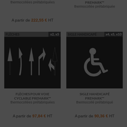
thermocollées préfabriquées
PREMARK™
thermocollée préfabriquée
A partir de
222,55
€
HT
FLÈCHES POUR VOIE
SIGLE HANDICAPÉ
CYCLABLE PREMARK™
PREMARK™
thermocollées préfabriquées
thermocollé préfabriqué
A partir de
97,84
€
HT
A partir de
90,36
€
HT