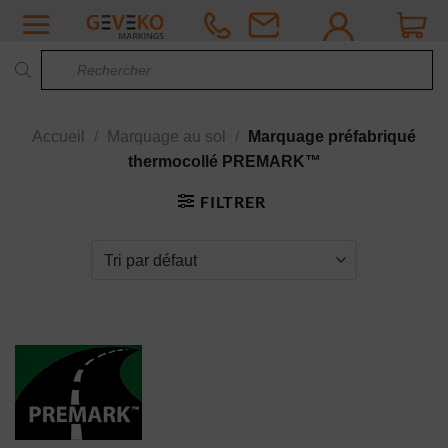
Passer
au
Recherche
contenu
de
produits
Accueil
/
Marquage au sol
/
Marquage préfabriqué
thermocollé PREMARK™
FILTRER