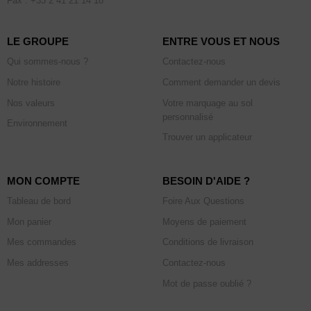
Fax : +33 2 41 21 14 18
LE GROUPE
ENTRE VOUS ET NOUS
Qui sommes-nous ?
Contactez-nous
Notre histoire
Comment demander un devis
Nos valeurs
Votre marquage au sol
personnalisé
Environnement
Trouver un applicateur
MON COMPTE
BESOIN D'AIDE ?
Tableau de bord
Foire Aux Questions
Mon panier
Moyens de paiement
Mes commandes
Conditions de livraison
Mes addresses
Contactez-nous
Mot de passe oublié ?