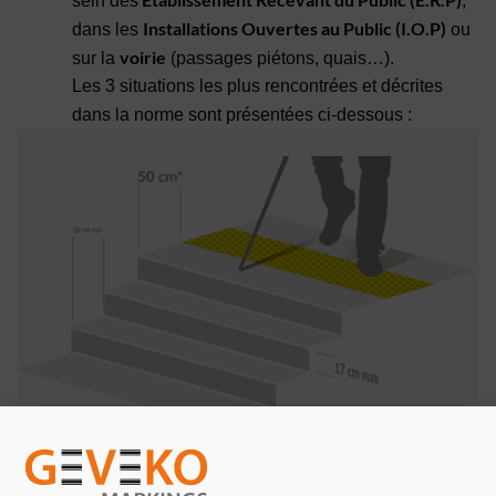
sein des
,
Installations Ouvertes au Public (I.O.P)
dans les
ou
voirie
sur la
(passages piétons, quais…).
Les 3 situations les plus rencontrées et décrites
dans la norme sont présentées ci-dessous :
Devant une volée d’escalier