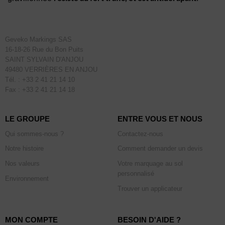
Geveko Markings SAS
16-18-26 Rue du Bon Puits
SAINT SYLVAIN D'ANJOU
49480 VERRIÈRES EN ANJOU
Tél. : +33 2 41 21 14 10
Fax : +33 2 41 21 14 18
LE GROUPE
ENTRE VOUS ET NOUS
Qui sommes-nous ?
Contactez-nous
Notre histoire
Comment demander un devis
Nos valeurs
Votre marquage au sol
personnalisé
Environnement
Trouver un applicateur
MON COMPTE
BESOIN D'AIDE ?