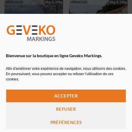
Bienvenue sur la boutique en ligne Geveko Markings.
HERCULES
HÉRACLÈS
Résine gravillonnée
Résine gravillonnée
Afin d'améliorer votre expérience de navigation, nous utilisons des cookies.
En poursuivant, vous pouvez accepter ou refuser l’utilisation de ces
cookies.
A partir de
83,52
€
HT
A partir de
100,16
€
HT
ACCEPTER
REFUSER
PRÉFÉRENCES