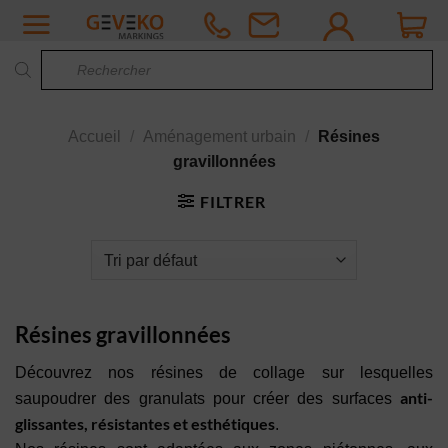
Passer
au
Recherche
contenu
de
produits
Accueil
/
Aménagement urbain
/
Résines
gravillonnées
FILTRER
Résines gravillonnées
Découvrez nos résines de collage sur lesquelles
anti-
saupoudrer des granulats pour créer des surfaces
glissantes, résistantes et esthétiques
.