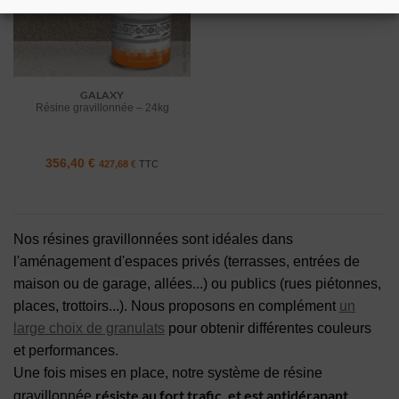
GALAXY
Résine gravillonnée – 24kg
356,40
€
427,68
€
TTC
Nos résines gravillonnées sont idéales dans
l'aménagement d'espaces privés (terrasses, entrées de
maison ou de garage, allées...) ou publics (rues piétonnes,
places, trottoirs...). Nous proposons en complément
un
large choix de granulats
pour obtenir différentes couleurs
et performances.
Une fois mises en place, notre système de résine
résiste au fort trafic, et est antidérapant
gravillonnée
.