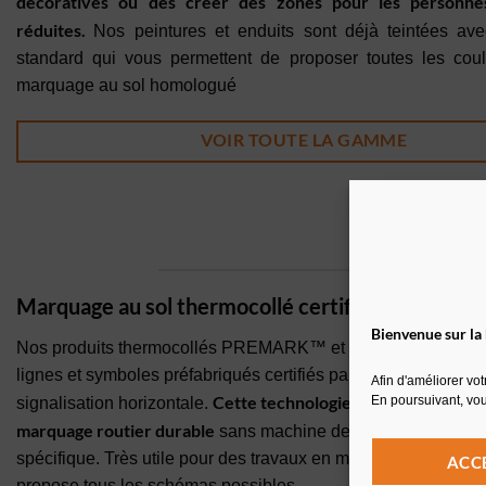
décoratives ou des créer des zones pour les personnes
réduites.
Nos peintures et enduits sont déjà teintées ave
standard qui vous permettent de proposer toutes les cou
marquage au sol homologué
VOIR TOUTE LA GAMME
Marquage au sol thermocollé certifié
Bienvenue sur la
Nos produits thermocollés PREMARK™ et T SIGN™ sont d
lignes et symboles préfabriqués certifiés par l’ASCQUER, uti
Afin d'améliorer vo
Cette technologie vous permet de 
En poursuivant, vou
signalisation horizontale.
marquage routier durable
sans machine de traçage et sans p
spécifique. Très utile pour des travaux en milieu urbain, cet
ACC
propose tous les schémas possibles.