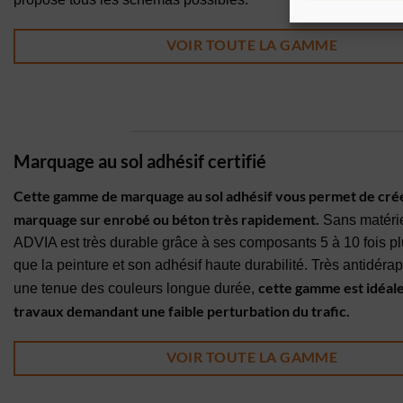
VOIR TOUTE LA GAMME
Marquage au sol adhésif certifié
Cette gamme de marquage au sol adhésif vous permet de cré
marquage sur enrobé ou béton très rapidement.
Sans matérie
ADVIA est très durable grâce à ses composants 5 à 10 fois pl
que la peinture et son adhésif haute durabilité. Très antidéra
cette gamme est idéale
une tenue des couleurs longue durée,
travaux demandant une faible perturbation du trafic.
VOIR TOUTE LA GAMME