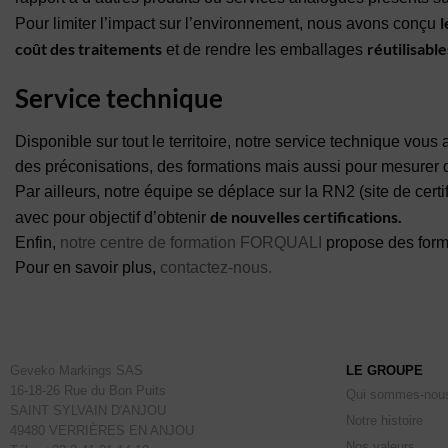
l
Pour limiter l’impact sur l’environnement, nous avons conçu
coût des traitements
réutilisabl
et de rendre les emballages
Service technique
Disponible sur tout le territoire, notre service technique vou
des préconisations, des formations mais aussi pour mesurer 
Par ailleurs, notre équipe se déplace sur la RN2 (site de c
de nouvelles certifications.
avec pour objectif d’obtenir
Enfin,
notre centre de formation FORQUALI
propose des forma
Pour en savoir plus,
contactez-nous.
Geveko Markings SAS
LE GROUPE
16-18-26 Rue du Bon Puits
Qui sommes-nou
SAINT SYLVAIN D'ANJOU
Notre histoire
49480 VERRIÈRES EN ANJOU
Nos valeurs