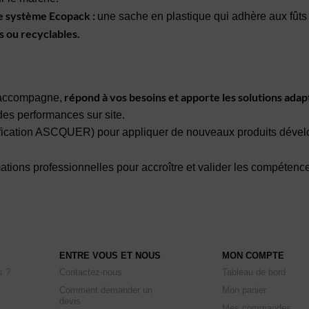
e système Ecopack :
une sache en plastique qui adhère aux fûts 
es ou recyclables.
répond à vos besoins et apporte les solutions adap
s accompagne,
des performances sur site.
ertification ASCQUER) pour appliquer de nouveaux produits dév
tions professionnelles pour accroître et valider les compétenc
ENTRE VOUS ET NOUS
MON COMPTE
s ?
Contactez-nous
Tableau de bord
Comment demander un
Mon panier
devis
Mes commandes