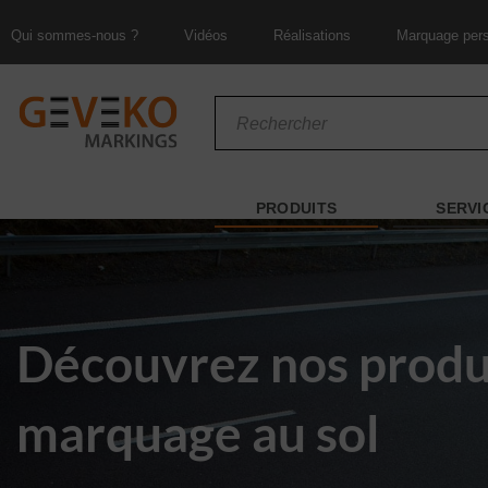
Passer
Qui sommes-nous ?
Vidéos
Réalisations
Marquage pers
au
contenu
Recherche
de
produits
PRODUITS
SERVI
Découvrez nos produ
marquage au sol