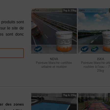
produits sont
sur le site de
iées sont donc
NEVA
ISKA
Peinture blanche certifiée
Peinture blanche urb
urbaine et routière
routière à l’eau – 
25kg
er des zones