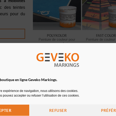
 à mobilités
c des teintes
leurs pour du
POLYKOLOR
FAST COLOR
Peinture de couleur pour
Peinture de couleur 
marquage urbain
 boutique en ligne Geveko Markings.
es gammes de
lisés en
tre expérience de navigation, nous utilisons des cookies.
créer du
s pouvez accepter ou refuser l’utilisation de ces cookies.
ochoir
te gamme
EPTER
REFUSER
PRÉFÉ