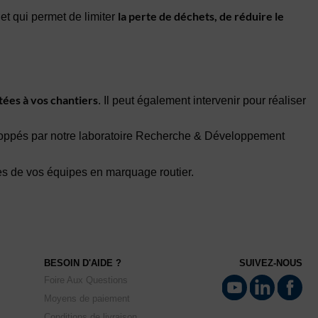
la perte de déchets, de réduire le
et qui permet de limiter
tées à vos chantiers
. Il peut également intervenir pour réaliser
eloppés par notre laboratoire Recherche & Développement
es de vos équipes en marquage routier.
BESOIN D'AIDE ?
SUIVEZ-NOUS
Foire Aux Questions
Moyens de paiement
Conditions de livraison