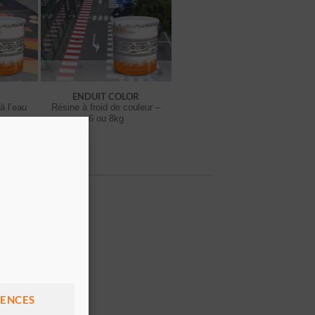
ENDUIT COLOR
à l’eau
Résine à froid de couleur –
6 ou 8kg
RENCES