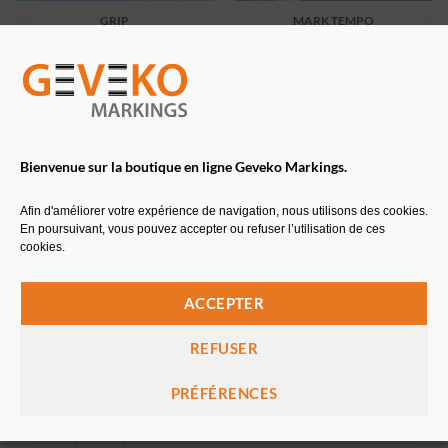
GRIP
MARK TEMPO
Résine méthacrylate
Peinture à l’eau jaune certifiée
temporaire – 25kg
312,72
€
365,50
€
375,26
€
TTC
438,60
€
TTC
Bienvenue sur la boutique en ligne Geveko Markings.
Afin d'améliorer votre expérience de navigation, nous utilisons des cookies.
En poursuivant, vous pouvez accepter ou refuser l’utilisation de ces
cookies.
ACCEPTER
REFUSER
SOLARIS
SPRAYGRIP
Enduit à froid urbain jaune –
Enduit à froid pulvérisé – 25 kg
6kg
PRÉFÉRENCES
64,56
€
77,47
€
TTC