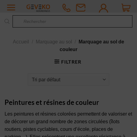
Passer
au
Recherche
contenu
de
produits
Accueil
/
Marquage au sol
/
Marquage au sol de
couleur
FILTRER
Peintures et résines de couleur
Les peintures et résines colorées permettent de valoriser et
de décorer un grand nombre de zones circulées (îlots
routiers, pistes cyclables, cours d’école, places de
parking…). Elles présentent une excellente résistance à