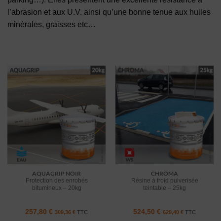
l’abrasion et aux U.V. ainsi qu’une bonne tenue aux huiles
minérales, graisses etc…
AQUAGRIP NOIR
CHROMA
Protection des enrobés
Résine à froid pulverisée
bitumineux – 20kg
teintable – 25kg
257,80
€
524,50
€
309,36
€
TTC
629,40
€
TTC