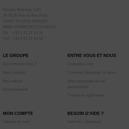
Geveko Markings SAS
16-18-26 Rue du Bon Puits
SAINT SYLVAIN D'ANJOU
49480 VERRIÈRES EN ANJOU
Tél. : +33 2 41 21 14 10
Fax : +33 2 41 21 14 18
LE GROUPE
ENTRE VOUS ET NOUS
Qui sommes-nous ?
Contactez-nous
Notre histoire
Comment demander un devis
Nos valeurs
Votre marquage au sol
personnalisé
Environnement
Trouver un applicateur
MON COMPTE
BESOIN D'AIDE ?
Tableau de bord
Foire Aux Questions