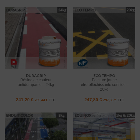
DURAGRIP
ECO TEMPO
Résine de couleur
Peinture jaune
antidérapante – 24kg
rétroréfléchissante certifiée –
20kg
241,20
€
247,80
€
289,44
€
TTC
297,36
€
TTC