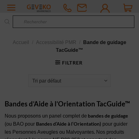
Passer
au
Recherche
contenu
de
produits
Accueil
/
Accessibilité PMR
/
Bande de guidage
TacGuide™
FILTRER
Bandes d’Aide à l’Orientation TacGuide™
bandes de guidage
Nous proposons un panel complet de
Bandes d’Aide à l’Orientation)
(ou BAO pour
pour guider
.
les Personnes Aveugles ou Malvoyantes
Nos produits