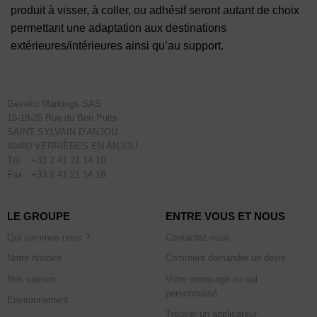
produit à visser, à coller, ou adhésif seront autant de choix
permettant une adaptation aux destinations
extérieures/intérieures ainsi qu’au support.
Geveko Markings SAS
16-18-26 Rue du Bon Puits
SAINT SYLVAIN D'ANJOU
49480 VERRIÈRES EN ANJOU
Tél. : +33 2 41 21 14 10
Fax : +33 2 41 21 14 18
LE GROUPE
ENTRE VOUS ET NOUS
Qui sommes-nous ?
Contactez-nous
Notre histoire
Comment demander un devis
Nos valeurs
Votre marquage au sol
personnalisé
Environnement
Trouver un applicateur