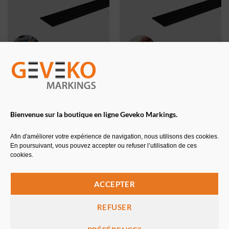
TACGUIDE™ MTA A COLLER
TACGUIDE™ MTA ADHÉSIVE
Bande de guidage extérieure
Bande de guidage extérieure
22×100 cm
22×100 cm
Bienvenue sur la boutique en ligne Geveko Markings.
A partir de
207,28
€
HT
A partir de
328,00
€
HT
Afin d'améliorer votre expérience de navigation, nous utilisons des cookies.
En poursuivant, vous pouvez accepter ou refuser l’utilisation de ces
cookies.
ACCEPTER
REFUSER