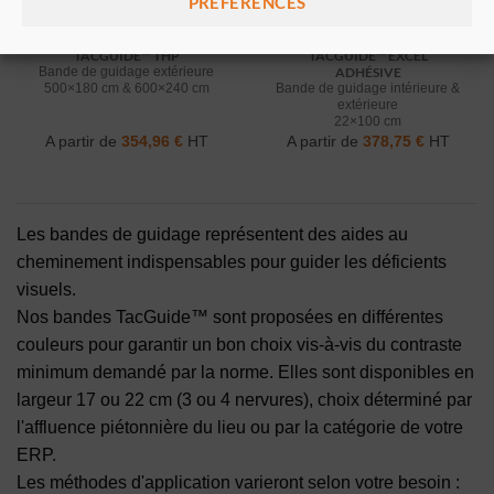
PRÉFÉRENCES
TACGUIDE™ THP
TACGUIDE™ EXCEL
Bande de guidage extérieure
ADHÉSIVE
500×180 cm & 600×240 cm
Bande de guidage intérieure &
extérieure
22×100 cm
A partir de
354,96
€
HT
A partir de
378,75
€
HT
Les bandes de guidage représentent des aides au
cheminement indispensables pour guider les déficients
visuels.
Nos bandes TacGuide™ sont proposées en différentes
couleurs pour garantir un bon choix vis-à-vis du contraste
minimum demandé par la norme. Elles sont disponibles en
largeur 17 ou 22 cm (3 ou 4 nervures), choix déterminé par
l'affluence piétonnière du lieu ou par la catégorie de votre
ERP.
Les méthodes d'application varieront selon votre besoin :