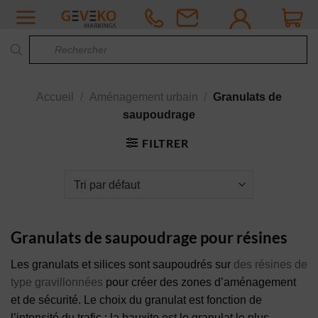
Passer
au
Recherche
contenu
de
produits
Accueil
/
Aménagement urbain
/
Granulats de
saupoudrage
FILTRER
Granulats de saupoudrage pour résines
Les granulats et silices sont saupoudrés sur
des résines de
type gravillonnées
pour créer des zones d’aménagement
et de sécurité. Le choix du granulat est fonction de
l’intensité du trafic : la bauxite est le granulat le plus