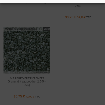
Granulat à saupoudrer – 25kg
Granulat à saupoudrer 2.5-5 –
25kg
33,25
€
39,90
€
TTC
MARBRE VERT PYRÉNÉES
Granulat à saupoudrer 2.5-5 –
25kg
35,75
€
42,90
€
TTC