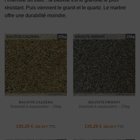
résistant. Puis viennent le granit et le quartz. Le marbre
offre une durabilité moindre.
BAUXITE CALDERA
BAUXITE MERAPI
Granulat à saupoudrer – 25kg
Granulat à saupoudrer – 25kg
135,25
€
135,25
€
162,30
€
TTC
162,30
€
TTC