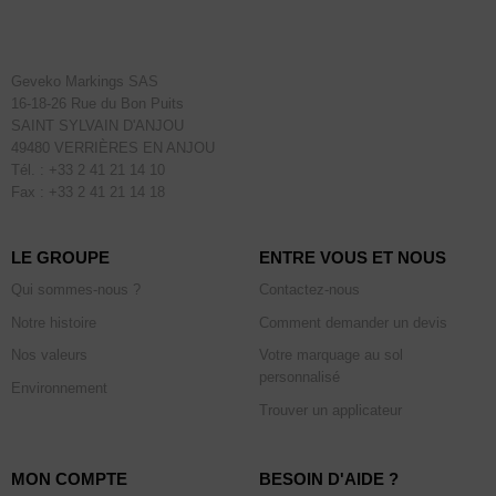
Geveko Markings SAS
16-18-26 Rue du Bon Puits
SAINT SYLVAIN D'ANJOU
49480 VERRIÈRES EN ANJOU
Tél. : +33 2 41 21 14 10
Fax : +33 2 41 21 14 18
LE GROUPE
ENTRE VOUS ET NOUS
Qui sommes-nous ?
Contactez-nous
Notre histoire
Comment demander un devis
Nos valeurs
Votre marquage au sol
personnalisé
Environnement
Trouver un applicateur
MON COMPTE
BESOIN D'AIDE ?