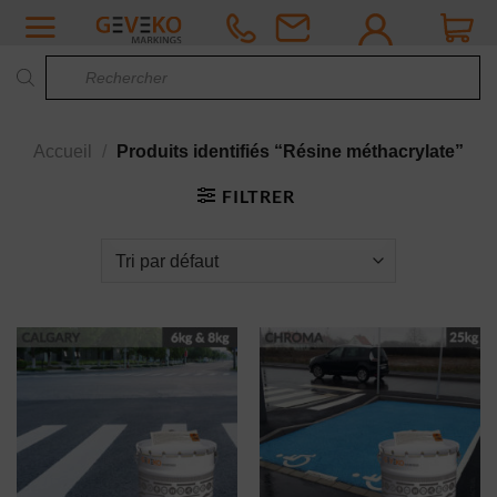
Passer
au
Recherche
contenu
de
produits
Accueil
/
Produits identifiés “Résine méthacrylate”
FILTRER