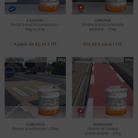
CALGARY
CHROMA
Enduit à froid bi-composant –
Résine à froid pulverisée
6kg ou 8 kg
teintable – 25kg
A partir de
61,44
€
HT
524,50
€
629,40
€
TTC
CHRONOS
DURAGRIP
Résine gravillonnée – 24kg
Résine de couleur
antidérapante – 24kg