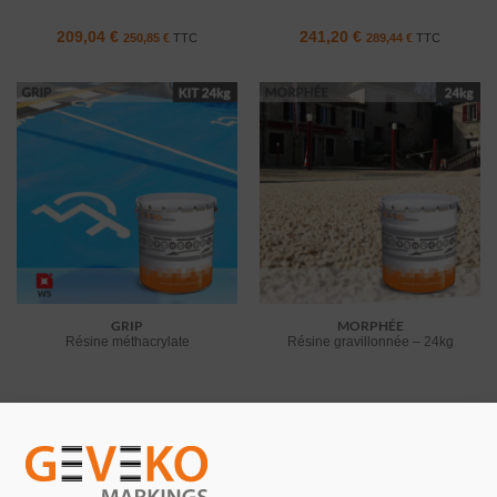
209,04
€
241,20
€
250,85
€
TTC
289,44
€
TTC
GRIP
MORPHÉE
Résine méthacrylate
Résine gravillonnée – 24kg
312,72
€
233,04
€
375,26
€
TTC
279,65
€
TTC