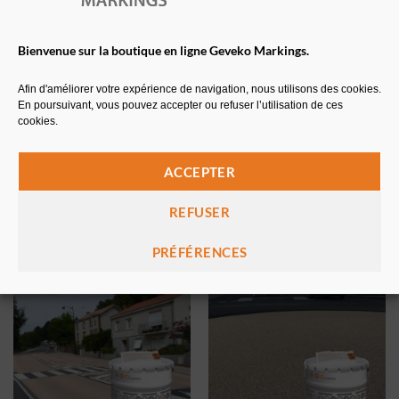
Bienvenue sur la boutique en ligne Geveko Markings.
Afin d'améliorer votre expérience de navigation, nous utilisons des cookies.
En poursuivant, vous pouvez accepter ou refuser l’utilisation de ces
cookies.
SOLARIS
HERCULES
ACCEPTER
Enduit à froid urbain jaune –
Résine gravillonnée
6kg
REFUSER
64,56
€
A partir de
83,52
€
HT
77,47
€
TTC
PRÉFÉRENCES