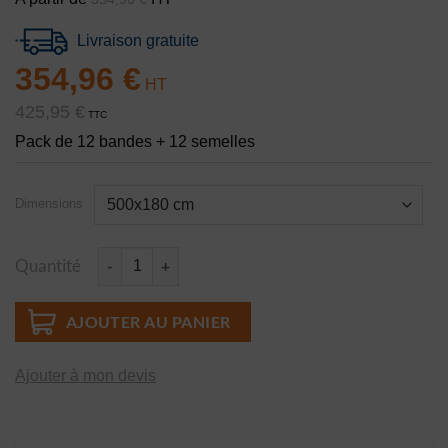
Livraison gratuite
354,96
€
425,95
€
TTC
Pack de 12 bandes + 12 semelles
Dimensions
Quantité
quantité de TacGuide™ THP Bande de guidage extérieure 500
AJOUTER AU PANIER
Ajouter à mon devis