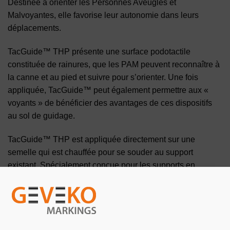
Destinée à orienter les Personnes Aveugles et
Malvoyantes, elle favorise leur autonomie dans leurs
déplacements.
TacGuide™ THP présente une surface podotactile
constituée de rainures, que les PAM peuvent reconnaître à
la canne et au pied et suivre pour s’orienter. Une fois
appliquée, TacGuide™ peut également permettre aux «
voyants » de bénéficier des avantages de ces dispositifs
au sol de guidage.
TacGuide™ THP est appliquée directement sur une
semelle qui est chauffée pour se souder au support
existant. Spécialement conçue pour les supports en
asphalte, elle peut également être appliquée sur du béton
ou de la pierre avec l’utilisation préalable d’un primaire
d’accrochage (nous consulter).