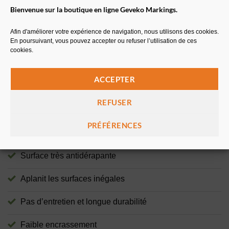
INFORMATIONS COMPLÉMENTAIRES
Bienvenue sur la boutique en ligne Geveko Markings.
POIDS
14,5 kg
Afin d'améliorer votre expérience de navigation, nous utilisons des cookies.
En poursuivant, vous pouvez accepter ou refuser l’utilisation de ces
DIMENSIONS
500 × 180 mm
cookies.
DIMENSIONS
500×180 cm, 600×240 cm
ACCEPTER
CONDITIONNEMENT
Pack de 12
REFUSER
PRÉFÉRENCES
POINTS FORTS
Surface très antidérapante
Aplanit les surfaces inégales
Pas d’entretien et longue durabilité
Faible encrassement