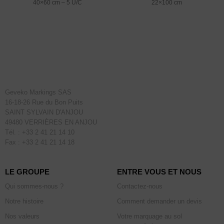
40×60 cm – 5 U/C
22×100 cm
Geveko Markings SAS
16-18-26 Rue du Bon Puits
SAINT SYLVAIN D'ANJOU
49480 VERRIÈRES EN ANJOU
Tél. : +33 2 41 21 14 10
Fax : +33 2 41 21 14 18
LE GROUPE
ENTRE VOUS ET NOUS
Qui sommes-nous ?
Contactez-nous
Notre histoire
Comment demander un devis
Nos valeurs
Votre marquage au sol