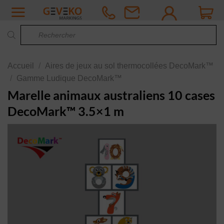
Passer
au
Recherche
contenu
de
produits
Accueil
/
Aires de jeux au sol thermocollées DecoMark™
/
Gamme Ludique DecoMark™
Marelle animaux australiens 10 cases
DecoMark™ 3.5×1 m