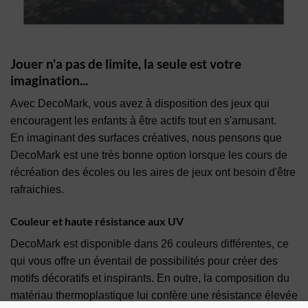
Jouer n'a pas de limite, la seule est votre
imagination...
Avec DecoMark, vous avez à disposition des jeux qui
encouragent les enfants à être actifs tout en s'amusant.
En imaginant des surfaces créatives, nous pensons que
DecoMark est une très bonne option lorsque les cours de
récréation des écoles ou les aires de jeux ont besoin d'être
rafraichies.
Couleur et haute résistance aux UV
DecoMark est disponible dans 26 couleurs différentes, ce
qui vous offre un éventail de possibilités pour créer des
motifs décoratifs et inspirants. En outre, la composition du
matériau thermoplastique lui confère une résistance élevée