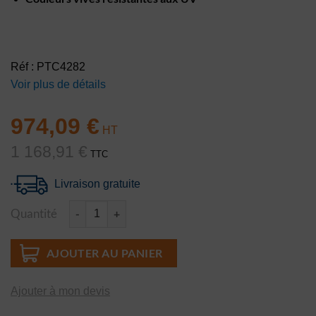
Réf : PTC4282
Voir plus de détails
974,09
€
1 168,91
€
TTC
Livraison gratuite
Quantité
quantité de Marelle animaux australiens 10 cases DecoMark™ 
AJOUTER AU PANIER
Ajouter à mon devis