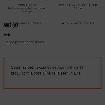
PRIMAIRE ES
ROULEAU A VIS SPÉCIAL SOL
Primaire epoxy bi-composant
12 mm
solvanté
A partir de
128,95
€
HT
A partir de
11,88
€
HT
AVIS (0)
Avis
Il n’y a pas encore d’avis.
Seuls les clients connectés ayant acheté ce
produit ont la possibilité de laisser un avis.