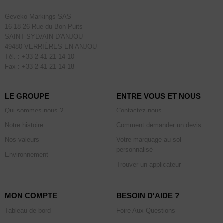
Geveko Markings SAS
16-18-26 Rue du Bon Puits
SAINT SYLVAIN D'ANJOU
49480 VERRIÈRES EN ANJOU
Tél. : +33 2 41 21 14 10
Fax : +33 2 41 21 14 18
LE GROUPE
ENTRE VOUS ET NOUS
Qui sommes-nous ?
Contactez-nous
Notre histoire
Comment demander un devis
Nos valeurs
Votre marquage au sol
personnalisé
Environnement
Trouver un applicateur
MON COMPTE
BESOIN D'AIDE ?
Tableau de bord
Foire Aux Questions