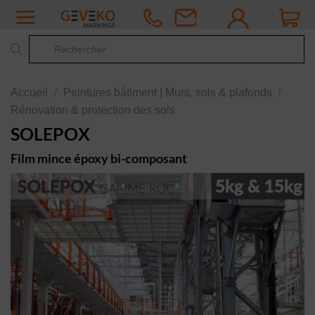
Passer
au
Recherche
contenu
de
produits
Accueil
/
Peintures bâtiment | Murs, sols & plafonds
/
Rénovation & protection des sols
SOLEPOX
Film mince époxy bi-composant