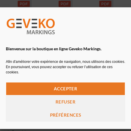
Fiche technique
Fiche de sécurité
Fiche de sécurité
(blanc & teintes avec
(teintes avec base
base pastel)
transparente)
Bienvenue sur la boutique en ligne Geveko Markings.
Fiche de sécurité
Afin d'améliorer votre expérience de navigation, nous utilisons des cookies.
(durcisseur)
En poursuivant, vous pouvez accepter ou refuser l’utilisation de ces
cookies.
POINTS FORTS
ACCEPTER
Bonne résistance mécanique et chimique
REFUSER
Résiste à l’ abrasion et protège les sols soumis à un
PRÉFÉRENCES
trafic normal