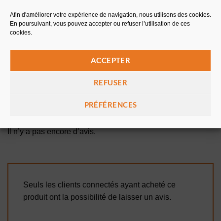
TÉLÉCHARGEMENTS
Afin d'améliorer votre expérience de navigation, nous utilisons des cookies.
En poursuivant, vous pouvez accepter ou refuser l’utilisation de ces
cookies.
FICHE DE SÉCURITÉ
ACCEPTER
REFUSER
AVIS (0)
PRÉFÉRENCES
Avis
Il n’y a pas encore d’avis.
Seuls les clients connectés ayant acheté ce
produit ont la possibilité de laisser un avis.