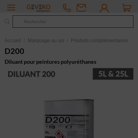
Passer
au
Recherche
contenu
de
produits
Accueil
/
Marquage au sol
/
Produits complémentaires
D200
Diluant pour peintures polyuréthanes