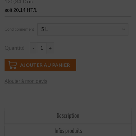
120,84
€
TTC
soit 20.14 HT/L
Conditionnement
Quantité
quantité de D200 Diluant pour peintures polyuréthanes
AJOUTER AU PANIER
Ajouter à mon devis
Description
Infos produits