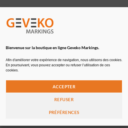
A partir de
149,10
€
HT
313,30
€
375,96
€
TTC
Bienvenue sur la boutique en ligne Geveko Markings.
Afin d'améliorer votre expérience de navigation, nous utilisons des cookies.
En poursuivant, vous pouvez accepter ou refuser l’utilisation de ces
cookies.
SOL ROC EX
VERNIS TOP
ACCEPTER
Revêtement époxyde bi-
Vernis PU pour la protection
composant – 10kg
des supports
REFUSER
A partir de
227,50
€
HT
A partir de
171,00
€
HT
PRÉFÉRENCES