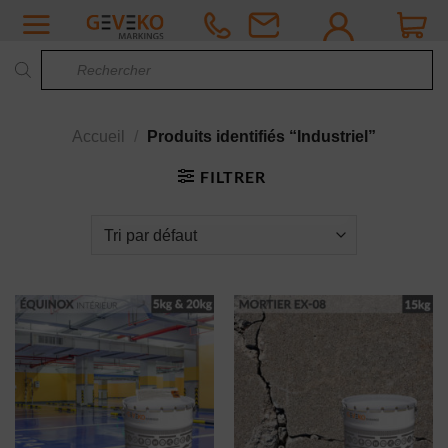
Passer
au
Recherche
contenu
de
produits
Accueil
/
Produits identifiés “Industriel”
FILTRER