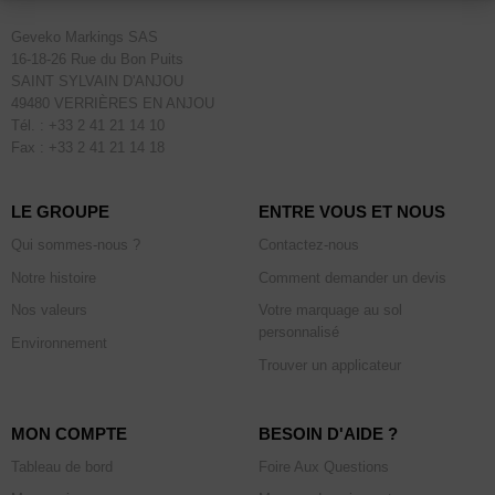
Geveko Markings SAS
16-18-26 Rue du Bon Puits
SAINT SYLVAIN D'ANJOU
49480 VERRIÈRES EN ANJOU
Tél. : +33 2 41 21 14 10
Fax : +33 2 41 21 14 18
LE GROUPE
ENTRE VOUS ET NOUS
Qui sommes-nous ?
Contactez-nous
Notre histoire
Comment demander un devis
Nos valeurs
Votre marquage au sol
personnalisé
Environnement
Trouver un applicateur
MON COMPTE
BESOIN D'AIDE ?
Tableau de bord
Foire Aux Questions