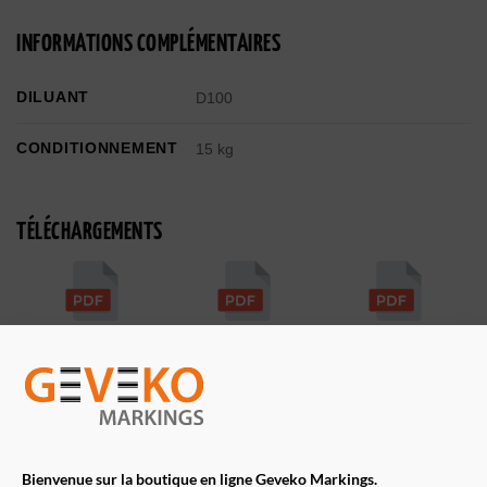
INFORMATIONS COMPLÉMENTAIRES
DILUANT
D100
CONDITIONNEMENT
15 kg
TÉLÉCHARGEMENTS
Fiche technique
Fiche de sécurité
Fiche de sécurité
(base)
(durcisseur)
POINTS FORTS
Bienvenue sur la boutique en ligne Geveko Markings.