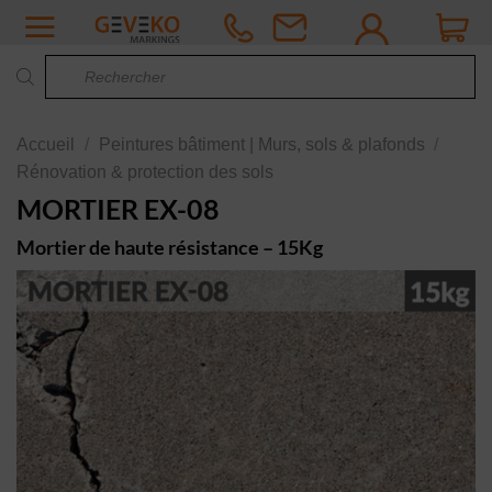
Passer
au
Recherche
contenu
de
produits
Accueil
/
Peintures bâtiment | Murs, sols & plafonds
/
Rénovation & protection des sols
MORTIER EX-08
Mortier de haute résistance – 15Kg