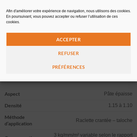
Excellente qualité mécanique
Afin d'améliorer votre expérience de navigation, nous utilisons des cookies.
Résistance chimique
En poursuivant, vous pouvez accepter ou refuser l’utilisation de ces
cookies.
Grande résistance à l’usure
ACCEPTER
Résistance aux détergents, huiles et solutions acides…
REFUSER
PRÉFÉRENCES
CARACTÉRISTIQUES TECHNIQUES
Aspect
Pâte épaisse
Densité
1.15 à 1.10
Méthode
Raclette crantée – taloche
d’application
3 kg/mm/m² variable selon le rapport