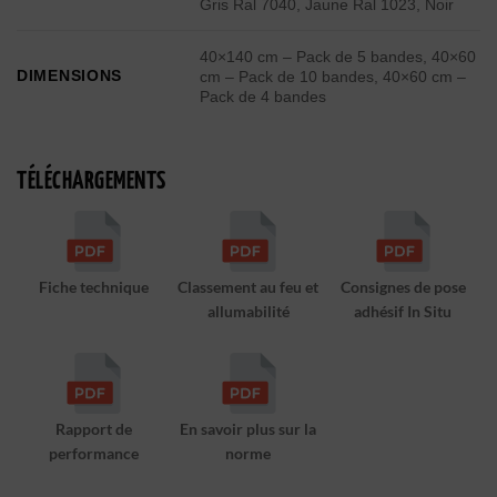
Gris Ral 7040, Jaune Ral 1023, Noir
40×140 cm – Pack de 5 bandes, 40×60
DIMENSIONS
cm – Pack de 10 bandes, 40×60 cm –
Pack de 4 bandes
TÉLÉCHARGEMENTS
Fiche technique
Classement au feu et
Consignes de pose
allumabilité
adhésif In Situ
Rapport de
En savoir plus sur la
performance
norme