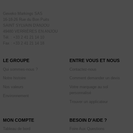
Geveko Markings SAS
16-18-26 Rue du Bon Puits
SAINT SYLVAIN D'ANJOU
49480 VERRIÈRES EN ANJOU
Tél. : +33 2 41 21 14 10
Fax : +33 2 41 21 14 18
LE GROUPE
ENTRE VOUS ET NOUS
Qui sommes-nous ?
Contactez-nous
Notre histoire
Comment demander un devis
Nos valeurs
Votre marquage au sol
personnalisé
Environnement
Trouver un applicateur
MON COMPTE
BESOIN D'AIDE ?
Tableau de bord
Foire Aux Questions