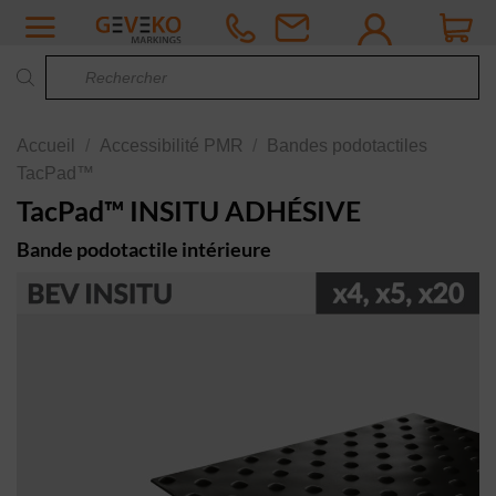
Passer
au
Recherche
contenu
de
produits
Accueil
/
Accessibilité PMR
/
Bandes podotactiles
TacPad™
TacPad™ INSITU ADHÉSIVE
Bande podotactile intérieure