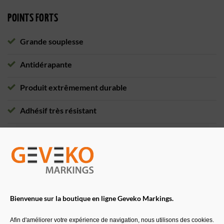
POINTS FORTS
Grande souplesse
Antidérapante
Produit extrêmement durable
Adhésif très résistant
Souplesse
Non jaunissante
6 couleurs : blanc, gris, noir, crème, jaune, gris Ral 7040
et gris Ral 7015
Bienvenue sur la boutique en ligne Geveko Markings.
Teintée dans la masse. Stabilité des coloris et des
Afin d'améliorer votre expérience de navigation, nous utilisons des cookies.