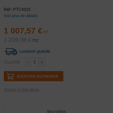
Réf : PTC4315
Voir plus de détails
1 007,57
€
1 209,08
€
TTC
Livraison gratuite
Quantité
quantité de Horloge paon DecoMark™ 3x3 m
AJOUTER AU PANIER
Ajouter à mon devis
Description