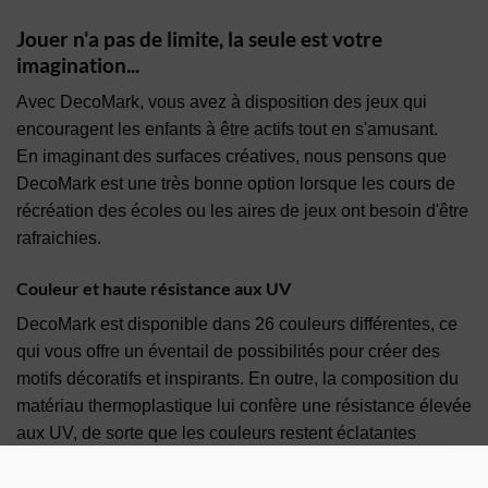
Jouer n'a pas de limite, la seule est votre
imagination...
Avec DecoMark, vous avez à disposition des jeux qui
encouragent les enfants à être actifs tout en s'amusant.
En imaginant des surfaces créatives, nous pensons que
DecoMark est une très bonne option lorsque les cours de
récréation des écoles ou les aires de jeux ont besoin d'être
rafraichies.
Couleur et haute résistance aux UV
DecoMark est disponible dans 26 couleurs différentes, ce
qui vous offre un éventail de possibilités pour créer des
motifs décoratifs et inspirants. En outre, la composition du
matériau thermoplastique lui confère une résistance élevée
aux UV, de sorte que les couleurs restent éclatantes
longtemps.