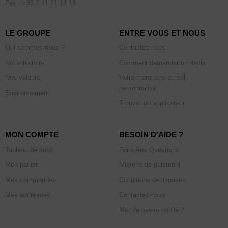
Fax : +33 2 41 21 14 18
LE GROUPE
ENTRE VOUS ET NOUS
Qui sommes-nous ?
Contactez-nous
Notre histoire
Comment demander un devis
Nos valeurs
Votre marquage au sol
personnalisé
Environnement
Trouver un applicateur
MON COMPTE
BESOIN D'AIDE ?
Tableau de bord
Foire Aux Questions
Mon panier
Moyens de paiement
Mes commandes
Conditions de livraison
Mes addresses
Contactez-nous
Mot de passe oublié ?