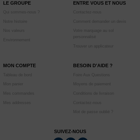
LE GROUPE
ENTRE VOUS ET NOUS
Qui sommes-nous ?
Contactez-nous
Notre histoire
Comment demander un devis
Nos valeurs
Votre marquage au sol
personnalisé
Environnement
Trouver un applicateur
MON COMPTE
BESOIN D'AIDE ?
Tableau de bord
Foire Aux Questions
Mon panier
Moyens de paiement
Mes commandes
Conditions de livraison
Mes addresses
Contactez-nous
Mot de passe oublié ?
SUIVEZ-NOUS