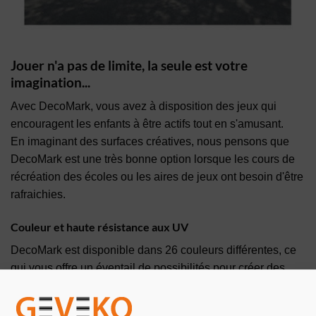
Jouer n'a pas de limite, la seule est votre
imagination...
Avec DecoMark, vous avez à disposition des jeux qui
encouragent les enfants à être actifs tout en s'amusant.
En imaginant des surfaces créatives, nous pensons que
DecoMark est une très bonne option lorsque les cours de
récréation des écoles ou les aires de jeux ont besoin d'être
rafraichies.
Couleur et haute résistance aux UV
DecoMark est disponible dans 26 couleurs différentes, ce
qui vous offre un éventail de possibilités pour créer des
motifs décoratifs et inspirants. En outre, la composition du
matériau thermoplastique lui confère une résistance élevée