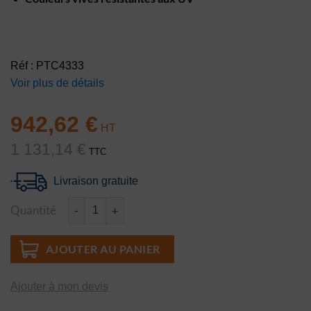
Réf : PTC4333
Voir plus de détails
942,62
€
1 131,14
€
TTC
Livraison gratuite
Quantité
quantité de Alphabet formes géométriques DecoMark™
AJOUTER AU PANIER
Ajouter à mon devis