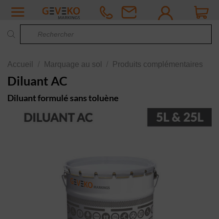
Passer
au
Recherche
contenu
de
produits
Accueil
/
Marquage au sol
/
Produits complémentaires
Diluant AC
Diluant formulé sans toluène