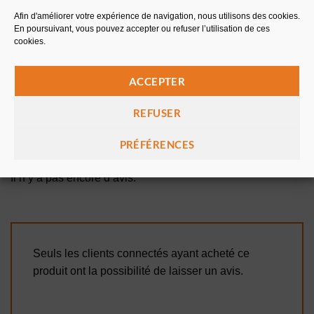
Afin d'améliorer votre expérience de navigation, nous utilisons des cookies.
En poursuivant, vous pouvez accepter ou refuser l’utilisation de ces
cookies.
FICHE DE SÉCURITÉ
ACCEPTER
REFUSER
AVIS (0)
PRÉFÉRENCES
Avis
Il n’y a pas encore d’avis.
Seuls les clients connectés ayant acheté ce
produit ont la possibilité de laisser un avis.